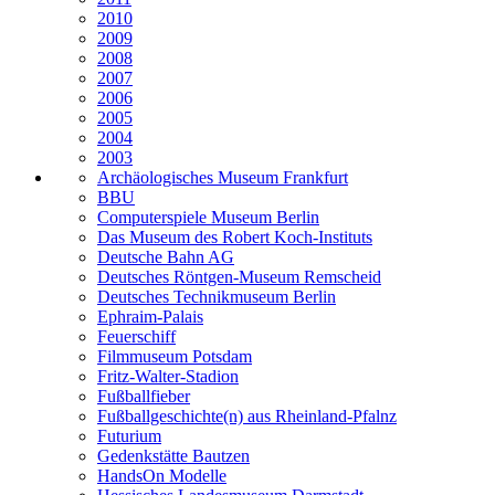
2010
2009
2008
2007
2006
2005
2004
2003
Archäologisches Museum Frankfurt
BBU
Computerspiele Museum Berlin
Das Museum des Robert Koch-Instituts
Deutsche Bahn AG
Deutsches Röntgen-Museum Remscheid
Deutsches Technikmuseum Berlin
Ephraim-Palais
Feuerschiff
Filmmuseum Potsdam
Fritz-Walter-Stadion
Fußballfieber
Fußballgeschichte(n) aus Rheinland-Pfalnz
Futurium
Gedenkstätte Bautzen
HandsOn Modelle