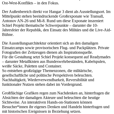
Ost-West-Konflikts – in den Fokus.
Der Außenbereich direkt vor Hangar 3 dient als Ausstellungsort. Im
Mittelpunkt stehen beeindruckende Großexponate wie Transall,
Antonov AN-26 und Mi-8. Rund um diese Exponate inszeniert
Schiel Projekt thematische Schwerpunkte – darunter die 10-
Jahresfeier der Republik, den Einsatz des Militärs und die Live-Aid-
Bühne.
Die Ausstellungsarchitektur orientiert sich an den damaligen
Einsatzcamps sowie provisorischen Flug- und Packplätzen. Private
Fotografien der Zeitzeugen dienen als Inspirationsquelle.
Für die Gestaltung setzt Schiel Projekt konsequent auf Readymades
– darunter Metallkisten aus Bundeswehrbeständen, Kabelspulen,
weiße Säcke, Paletten und Container.
So entstehen großzügige Themenzonen, die militärische,
gesellschaftliche und politische Perspektiven beleuchten.
Nachhaltigkeit, Wiederverwendbarkeit, Reversibilität und
funktionaler Nutzen stehen dabei im Vordergrund.
Großflächige Grafiken regen zum Nachdenken an, hinterfragen die
Absichten der damaligen Akteure und beleuchten die heutige
Sichtweise. An interaktiven Hands-on-Stationen können
Besucher*innen ihr eigenes Denken und Handeln hinterfragen und
mit historischen Ereignissen in Beziehung setzen.