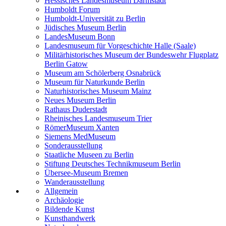
Hessisches Landesmuseum Darmstadt
Humboldt Forum
Humboldt-Universität zu Berlin
Jüdisches Museum Berlin
LandesMuseum Bonn
Landesmuseum für Vorgeschichte Halle (Saale)
Militärhistorisches Museum der Bundeswehr Flugplatz
Berlin Gatow
Museum am Schölerberg Osnabrück
Museum für Naturkunde Berlin
Naturhistorisches Museum Mainz
Neues Museum Berlin
Rathaus Duderstadt
Rheinisches Landesmuseum Trier
RömerMuseum Xanten
Siemens MedMuseum
Sonderausstellung
Staatliche Museen zu Berlin
Stiftung Deutsches Technikmuseum Berlin
Übersee-Museum Bremen
Wanderausstellung
Allgemein
Archäologie
Bildende Kunst
Kunsthandwerk