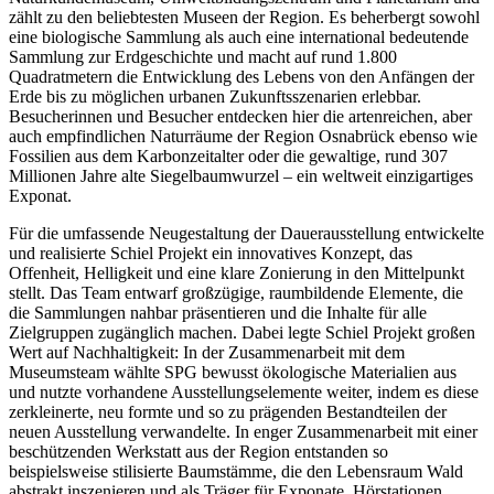
zählt zu den beliebtesten Museen der Region. Es beherbergt sowohl
eine biologische Sammlung als auch eine international bedeutende
Sammlung zur Erdgeschichte und macht auf rund 1.800
Quadratmetern die Entwicklung des Lebens von den Anfängen der
Erde bis zu möglichen urbanen Zukunftsszenarien erlebbar.
Besucherinnen und Besucher entdecken hier die artenreichen, aber
auch empfindlichen Naturräume der Region Osnabrück ebenso wie
Fossilien aus dem Karbonzeitalter oder die gewaltige, rund 307
Millionen Jahre alte Siegelbaumwurzel – ein weltweit einzigartiges
Exponat.
Für die umfassende Neugestaltung der Dauerausstellung entwickelte
und realisierte Schiel Projekt ein innovatives Konzept, das
Offenheit, Helligkeit und eine klare Zonierung in den Mittelpunkt
stellt. Das Team entwarf großzügige, raumbildende Elemente, die
die Sammlungen nahbar präsentieren und die Inhalte für alle
Zielgruppen zugänglich machen. Dabei legte Schiel Projekt großen
Wert auf Nachhaltigkeit: In der Zusammenarbeit mit dem
Museumsteam wählte SPG bewusst ökologische Materialien aus
und nutzte vorhandene Ausstellungselemente weiter, indem es diese
zerkleinerte, neu formte und so zu prägenden Bestandteilen der
neuen Ausstellung verwandelte. In enger Zusammenarbeit mit einer
beschützenden Werkstatt aus der Region entstanden so
beispielsweise stilisierte Baumstämme, die den Lebensraum Wald
abstrakt inszenieren und als Träger für Exponate, Hörstationen,