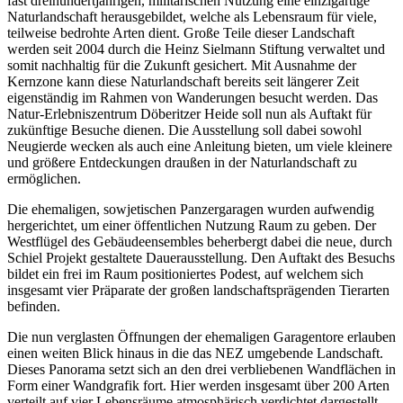
fast dreihundertjährigen, militärischen Nutzung eine einzigartige
Naturlandschaft herausgebildet, welche als Lebensraum für viele,
teilweise bedrohte Arten dient. Große Teile dieser Landschaft
werden seit 2004 durch die Heinz Sielmann Stiftung verwaltet und
somit nachhaltig für die Zukunft gesichert. Mit Ausnahme der
Kernzone kann diese Naturlandschaft bereits seit längerer Zeit
eigenständig im Rahmen von Wanderungen besucht werden. Das
Natur-Erlebniszentrum Döberitzer Heide soll nun als Auftakt für
zukünftige Besuche dienen. Die Ausstellung soll dabei sowohl
Neugierde wecken als auch eine Anleitung bieten, um viele kleinere
und größere Entdeckungen draußen in der Naturlandschaft zu
ermöglichen.
Die ehemaligen, sowjetischen Panzergaragen wurden aufwendig
hergerichtet, um einer öffentlichen Nutzung Raum zu geben. Der
Westflügel des Gebäudeensembles beherbergt dabei die neue, durch
Schiel Projekt gestaltete Dauerausstellung. Den Auftakt des Besuchs
bildet ein frei im Raum positioniertes Podest, auf welchem sich
insgesamt vier Präparate der großen landschaftsprägenden Tierarten
befinden.
Die nun verglasten Öffnungen der ehemaligen Garagentore erlauben
einen weiten Blick hinaus in die das NEZ umgebende Landschaft.
Dieses Panorama setzt sich an den drei verbliebenen Wandflächen in
Form einer Wandgrafik fort. Hier werden insgesamt über 200 Arten
verteilt auf vier Lebensräume atmosphärisch verdichtet dargestellt.