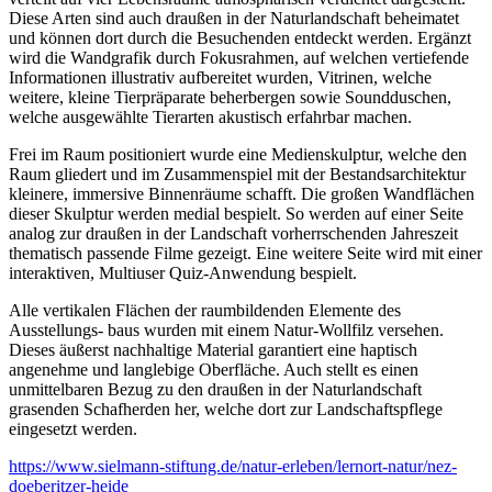
Diese Arten sind auch draußen in der Naturlandschaft beheimatet
und können dort durch die Besuchenden entdeckt werden. Ergänzt
wird die Wandgrafik durch Fokusrahmen, auf welchen vertiefende
Informationen illustrativ aufbereitet wurden, Vitrinen, welche
weitere, kleine Tierpräparate beherbergen sowie Soundduschen,
welche ausgewählte Tierarten akustisch erfahrbar machen.
Frei im Raum positioniert wurde eine Medienskulptur, welche den
Raum gliedert und im Zusammenspiel mit der Bestandsarchitektur
kleinere, immersive Binnenräume schafft. Die großen Wandflächen
dieser Skulptur werden medial bespielt. So werden auf einer Seite
analog zur draußen in der Landschaft vorherrschenden Jahreszeit
thematisch passende Filme gezeigt. Eine weitere Seite wird mit einer
interaktiven, Multiuser Quiz-Anwendung bespielt.
Alle vertikalen Flächen der raumbildenden Elemente des
Ausstellungs- baus wurden mit einem Natur-Wollfilz versehen.
Dieses äußerst nachhaltige Material garantiert eine haptisch
angenehme und langlebige Oberfläche. Auch stellt es einen
unmittelbaren Bezug zu den draußen in der Naturlandschaft
grasenden Schafherden her, welche dort zur Landschaftspflege
eingesetzt werden.
https://www.sielmann-stiftung.de/natur-erleben/lernort-natur/nez-
doeberitzer-heide