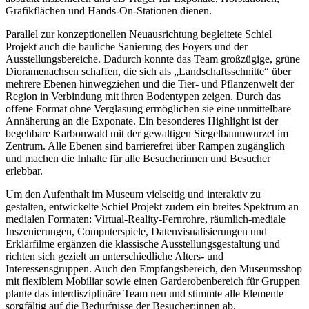
Grafikflächen und Hands-On-Stationen dienen.
Parallel zur konzeptionellen Neuausrichtung begleitete Schiel
Projekt auch die bauliche Sanierung des Foyers und der
Ausstellungsbereiche. Dadurch konnte das Team großzügige, grüne
Dioramenachsen schaffen, die sich als „Landschaftsschnitte“ über
mehrere Ebenen hinwegziehen und die Tier- und Pflanzenwelt der
Region in Verbindung mit ihren Bodentypen zeigen. Durch das
offene Format ohne Verglasung ermöglichen sie eine unmittelbare
Annäherung an die Exponate. Ein besonderes Highlight ist der
begehbare Karbonwald mit der gewaltigen Siegelbaumwurzel im
Zentrum. Alle Ebenen sind barrierefrei über Rampen zugänglich
und machen die Inhalte für alle Besucherinnen und Besucher
erlebbar.
Um den Aufenthalt im Museum vielseitig und interaktiv zu
gestalten, entwickelte Schiel Projekt zudem ein breites Spektrum an
medialen Formaten: Virtual-Reality-Fernrohre, räumlich-mediale
Inszenierungen, Computerspiele, Datenvisualisierungen und
Erklärfilme ergänzen die klassische Ausstellungsgestaltung und
richten sich gezielt an unterschiedliche Alters- und
Interessensgruppen. Auch den Empfangsbereich, den Museumsshop
mit flexiblem Mobiliar sowie einen Garderobenbereich für Gruppen
plante das interdisziplinäre Team neu und stimmte alle Elemente
sorgfältig auf die Bedürfnisse der Besucher:innen ab.