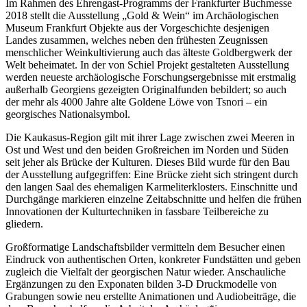
Im Rahmen des Ehrengast-Programms der Frankfurter Buchmesse
2018 stellt die Ausstellung „Gold & Wein“ im Archäologischen
Museum Frankfurt Objekte aus der Vorgeschichte desjenigen
Landes zusammen, welches neben den frühesten Zeugnissen
menschlicher Weinkultivierung auch das älteste Goldbergwerk der
Welt beheimatet. In der von Schiel Projekt gestalteten Ausstellung
werden neueste archäologische Forschungsergebnisse mit erstmalig
außerhalb Georgiens gezeigten Originalfunden bebildert; so auch
der mehr als 4000 Jahre alte Goldene Löwe von Tsnori – ein
georgisches Nationalsymbol.
Die Kaukasus-Region gilt mit ihrer Lage zwischen zwei Meeren in
Ost und West und den beiden Großreichen im Norden und Süden
seit jeher als Brücke der Kulturen. Dieses Bild wurde für den Bau
der Ausstellung aufgegriffen: Eine Brücke zieht sich stringent durch
den langen Saal des ehemaligen Karmeliterklosters. Einschnitte und
Durchgänge markieren einzelne Zeitabschnitte und helfen die frühen
Innovationen der Kulturtechniken in fassbare Teilbereiche zu
gliedern.
Großformatige Landschaftsbilder vermitteln dem Besucher einen
Eindruck von authentischen Orten, konkreter Fundstätten und geben
zugleich die Vielfalt der georgischen Natur wieder. Anschauliche
Ergänzungen zu den Exponaten bilden 3-D Druckmodelle von
Grabungen sowie neu erstellte Animationen und Audiobeiträge, die