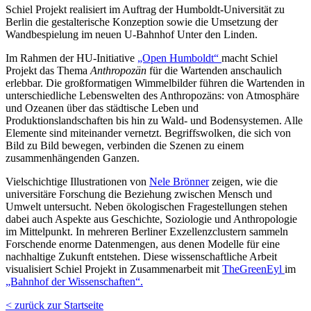
Schiel Projekt realisiert im Auftrag der Humboldt-Universität zu
Berlin die gestalterische Konzeption sowie die Umsetzung der
Wandbespielung im neuen U-Bahnhof Unter den Linden.
Im Rahmen der HU-Initiative
„Open Humboldt“
macht Schiel
Projekt das Thema
Anthropozän
für die Wartenden anschaulich
erlebbar. Die großformatigen Wimmelbilder führen die Wartenden in
unterschiedliche Lebenswelten des Anthropozäns: von Atmosphäre
und Ozeanen über das städtische Leben und
Produktionslandschaften bis hin zu Wald- und Bodensystemen. Alle
Elemente sind miteinander vernetzt. Begriffswolken, die sich von
Bild zu Bild bewegen, verbinden die Szenen zu einem
zusammenhängenden Ganzen.
Vielschichtige Illustrationen von
Nele Brönner
zeigen, wie die
universitäre Forschung die Beziehung zwischen Mensch und
Umwelt untersucht. Neben ökologischen Fragestellungen stehen
dabei auch Aspekte aus Geschichte, Soziologie und Anthropologie
im Mittelpunkt. In mehreren Berliner Exzellenzclustern sammeln
Forschende enorme Datenmengen, aus denen Modelle für eine
nachhaltige Zukunft entstehen. Diese wissenschaftliche Arbeit
visualisiert Schiel Projekt in Zusammenarbeit mit
TheGreenEyl
im
„Bahnhof der Wissenschaften“.
< zurück zur Startseite